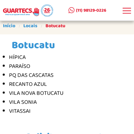
(11) 98129-0226
EMPRESA
Início
Locais
Botucatu
CLIENTES ATENDIDOS
Botucatu
SEJA UM PARCEIRO
HÍPICA
PRODUTOS
PARAÍSO
CERCAS REMOVÍVEIS AR E A+A
PQ DAS CASCATAS
CERCA DE SUPERFÍCIE AS
RECANTO AZUL
VILA NOVA BOTUCATU
PORTÕES PARA CERCAS
VILA SONIA
PORTÕES PARA ESCADAS
VITASSAI
COMO COMPRAR
GALERIA