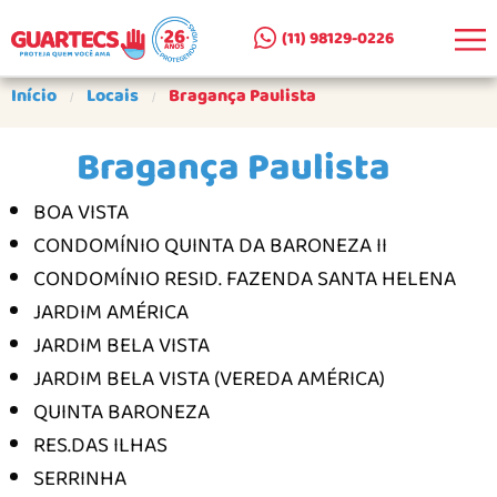
(11) 98129-0226
EMPRESA
Início
Locais
Bragança Paulista
CLIENTES ATENDIDOS
Bragança Paulista
SEJA UM PARCEIRO
BOA VISTA
PRODUTOS
CONDOMÍNIO QUINTA DA BARONEZA II
CERCAS REMOVÍVEIS AR E A+A
CONDOMÍNIO RESID. FAZENDA SANTA HELENA
CERCA DE SUPERFÍCIE AS
JARDIM AMÉRICA
JARDIM BELA VISTA
PORTÕES PARA CERCAS
JARDIM BELA VISTA (VEREDA AMÉRICA)
PORTÕES PARA ESCADAS
QUINTA BARONEZA
COMO COMPRAR
RES.DAS ILHAS
GALERIA
SERRINHA