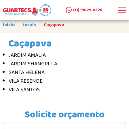
(11) 98129-0226
EMPRESA
Início
Locais
Caçapava
CLIENTES ATENDIDOS
Caçapava
SEJA UM PARCEIRO
JARDIM AMALIA
PRODUTOS
JARDIM SHANGRI-LA
CERCAS REMOVÍVEIS AR E A+A
SANTA HELENA
CERCA DE SUPERFÍCIE AS
VILA RESENDE
VILA SANTOS
PORTÕES PARA CERCAS
PORTÕES PARA ESCADAS
Solicite orçamento
COMO COMPRAR
GALERIA