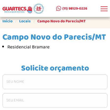
(11) 98129-0226
EMPRESA
Início
Locais
Campo Novo do Parecis/MT
CLIENTES ATENDIDOS
Campo Novo do Parecis/MT
SEJA UM PARCEIRO
Residencial Bramare
PRODUTOS
CERCAS REMOVÍVEIS AR E A+A
Solicite orçamento
CERCA DE SUPERFÍCIE AS
PORTÕES PARA CERCAS
PORTÕES PARA ESCADAS
COMO COMPRAR
GALERIA