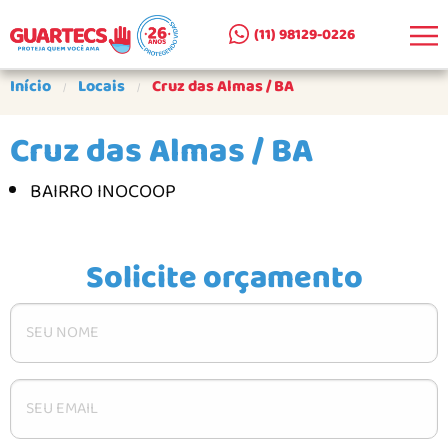
(11) 98129-0226
EMPRESA
Início
Locais
Cruz das Almas / BA
CLIENTES ATENDIDOS
Cruz das Almas / BA
SEJA UM PARCEIRO
BAIRRO INOCOOP
PRODUTOS
CERCAS REMOVÍVEIS AR E A+A
Solicite orçamento
CERCA DE SUPERFÍCIE AS
PORTÕES PARA CERCAS
PORTÕES PARA ESCADAS
COMO COMPRAR
GALERIA