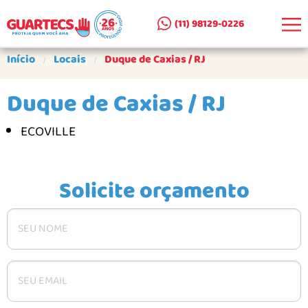
(11) 98129-0226
EMPRESA
Início
Locais
Duque de Caxias / RJ
CLIENTES ATENDIDOS
Duque de Caxias / RJ
SEJA UM PARCEIRO
ECOVILLE
PRODUTOS
CERCAS REMOVÍVEIS AR E A+A
Solicite orçamento
CERCA DE SUPERFÍCIE AS
PORTÕES PARA CERCAS
PORTÕES PARA ESCADAS
COMO COMPRAR
GALERIA