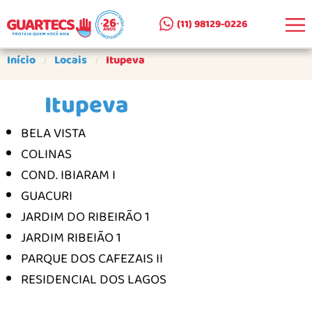
(11) 98129-0226
EMPRESA
Início
Locais
Itupeva
CLIENTES ATENDIDOS
Itupeva
SEJA UM PARCEIRO
BELA VISTA
PRODUTOS
COLINAS
CERCAS REMOVÍVEIS AR E A+A
COND. IBIARAM I
CERCA DE SUPERFÍCIE AS
GUACURI
JARDIM DO RIBEIRÃO 1
PORTÕES PARA CERCAS
JARDIM RIBEIÃO 1
PORTÕES PARA ESCADAS
PARQUE DOS CAFEZAIS II
COMO COMPRAR
RESIDENCIAL DOS LAGOS
GALERIA