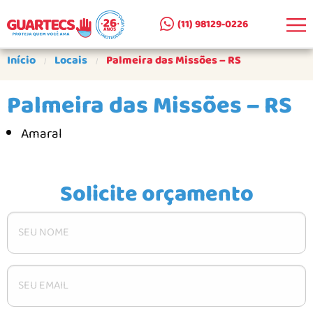
(11) 98129-0226
EMPRESA
Início
Locais
Palmeira das Missões – RS
CLIENTES ATENDIDOS
Palmeira das Missões – RS
SEJA UM PARCEIRO
Amaral
PRODUTOS
CERCAS REMOVÍVEIS AR E A+A
Solicite orçamento
CERCA DE SUPERFÍCIE AS
PORTÕES PARA CERCAS
PORTÕES PARA ESCADAS
COMO COMPRAR
GALERIA