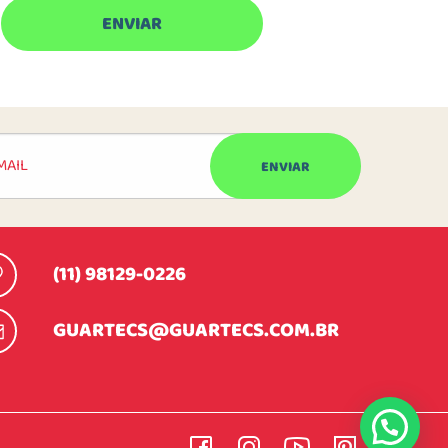
(11) 98129-0226
GUARTECS@GUARTECS.COM.BR